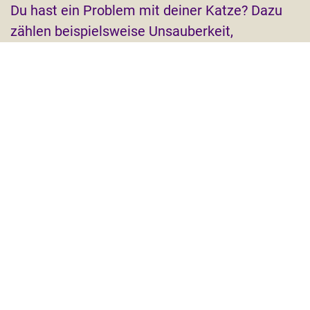
Du hast ein Problem mit deiner Katze? Dazu
zählen beispielsweise Unsauberkeit,
Aggressivität und Mobbing oder Streit im
Mehrkatzenhaushalt. Dann können wir in der
Verhaltensberatung gerne erste Maßnahmen
besprechen.
JA, ICH BRAUCHE UNTERSTÜTZUNG